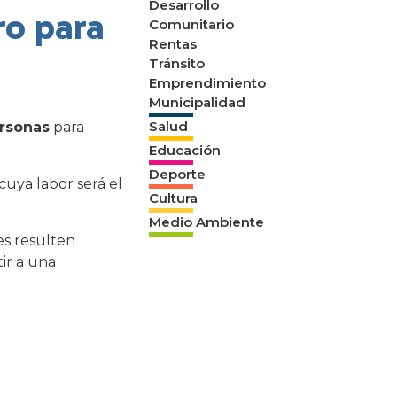
Desarrollo
ro para
Comunitario
Rentas
Tránsito
Emprendimiento
Municipalidad
Salud
ersonas
para
Educación
Deporte
cuya labor será el
Cultura
Medio Ambiente
es resulten
tir a una