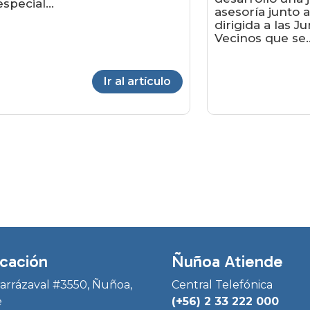
especial...
asesoría junto
dirigida a las J
Vecinos que se..
Ir al artículo
cación
Ñuñoa Atiende
Irarrázaval #3550, Ñuñoa,
Central Telefónica
e
(+56) 2 33 222 000