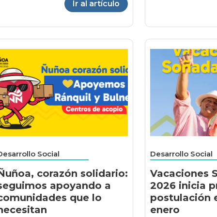
Ir al artículo
Desarrollo Social
Desarrollo Social
Ñuñoa, corazón solidario:
Vacaciones 
seguimos apoyando a
2026 inicia 
comunidades que lo
postulación 
necesitan
enero