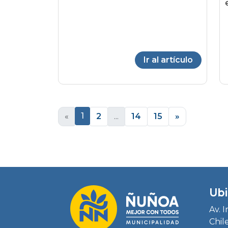
Ir al artículo
1
«
2
...
14
15
»
Ubi
Av. 
Chil