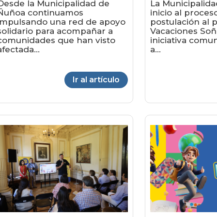
Desde la Municipalidad de
La Municipalid
Ñuñoa continuamos
inicio al proces
impulsando una red de apoyo
postulación al
solidario para acompañar a
Vacaciones Soñ
comunidades que han visto
iniciativa comu
afectada...
a...
Ir al artículo