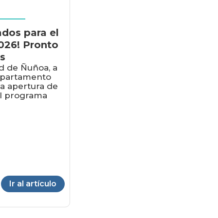
dos para el
2026! Pronto
os
d de Ñuñoa, a
epartamento
la apertura de
al programa
Ir al artículo