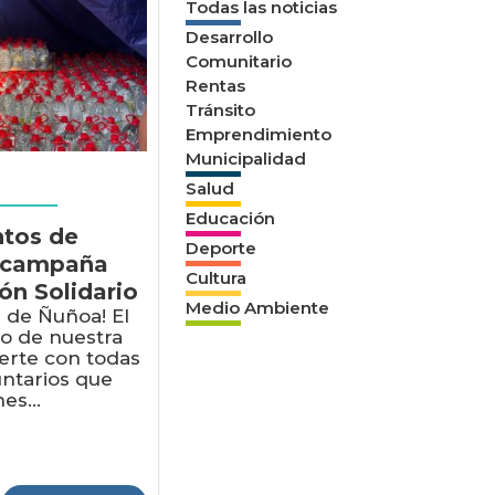
Todas las noticias
Desarrollo
Comunitario
Rentas
Tránsito
Emprendimiento
Municipalidad
Salud
Educación
ntos de
Deporte
a campaña
Cultura
n Solidario
Medio Ambiente
s de Ñuñoa! El
io de nuestra
erte con todas
untarios que
es...