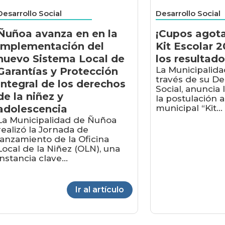
Desarrollo Social
Desarrollo Social
Ñuñoa avanza en en la
¡Cupos agota
implementación del
Kit Escolar 
nuevo Sistema Local de
los resultad
La Municipalida
Garantías y Protección
través de su D
Integral de los derechos
Social, anuncia 
de la niñez y
la postulación 
adolescencia
municipal “Kit...
La Municipalidad de Ñuñoa
realizó la Jornada de
lanzamiento de la Oficina
Local de la Niñez (OLN), una
instancia clave...
Ir al artículo