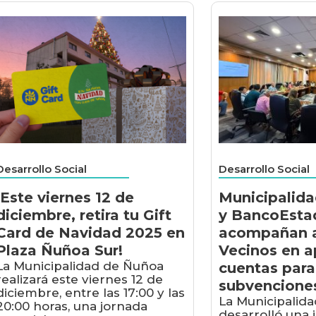
Desarrollo Social
Desarrollo Social
¡Este viernes 12 de
Municipalid
diciembre, retira tu Gift
y BancoEsta
Card de Navidad 2025 en
acompañan a
Plaza Ñuñoa Sur!
Vecinos en a
La Municipalidad de Ñuñoa
cuentas para
realizará este viernes 12 de
subvencione
diciembre, entre las 17:00 y las
La Municipalid
20:00 horas, una jornada
desarrolló una 