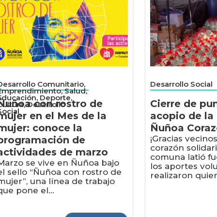
Desarrollo Comunitario,
Desarrollo Social
Emprendimiento, Salud,
Educación, Deporte,
Ñuñoa con rostro de
Cierre de pu
Cultura, Desarrollo
Social
mujer en el Mes de la
acopio de l
mujer: conoce la
Ñuñoa Corazó
¡Gracias vecino
programación de
corazón solidar
actividades de marzo
comuna latió fu
Marzo se vive en Ñuñoa bajo
los aportes vol
el sello “Ñuñoa con rostro de
realizaron quien
mujer”, una línea de trabajo
que pone el...