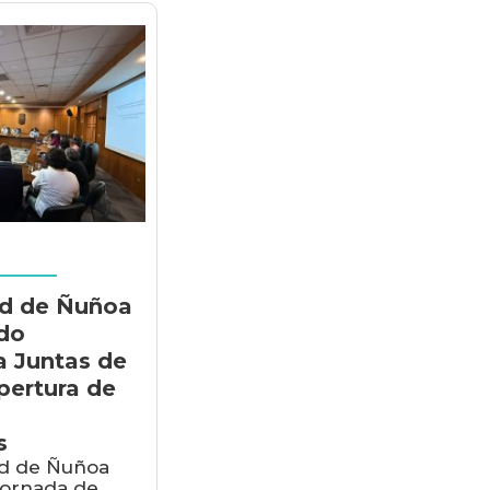
ad de Ñuñoa
do
 Juntas de
pertura de
s
ad de Ñuñoa
jornada de