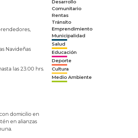
Desarrollo
Comunitario
Rentas
Tránsito
Emprendimiento
mprendedores,
Municipalidad
Salud
ias Navideñas
Educación
Deporte
asta las 23:00 hrs.
Cultura
Medio Ambiente
con domicilio en
estén en alianzas
muna.