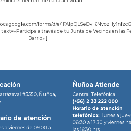
emitirá el decreto de cada actividad.
/docs.google.com/forms/d/e/1FAIpQLSeDv_6NvozHy1nfzc
=»Participa a través de tu Junta de Vecinos en las Fe
Barrio» ]
cación
Ñuñoa Atiende
Irarrázaval #3550, Ñuñoa,
Central Telefónica
e
(+56) 2 33 222 000
Horario de atención
telefónica:
lunes a juev
ario de atención
08:30 a 17:30 y viernes h
s a viernes de 09:00 a
las 16:30 hrs.