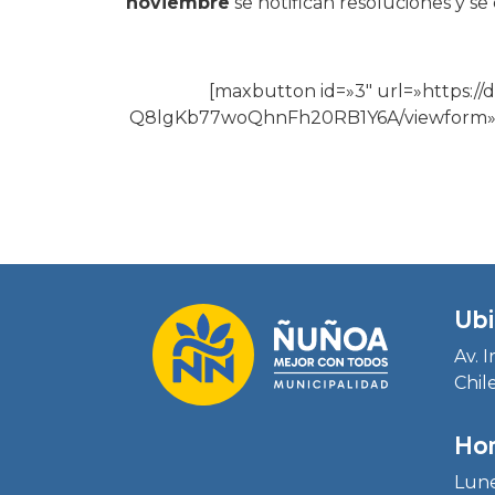
noviembre
se notifican resoluciones y se 
[maxbutton id=»3″ url=»https:/
Q8lgKb77woQhnFh20RB1Y6A/viewform» text
Ubi
Av. 
Chil
Hor
Lune