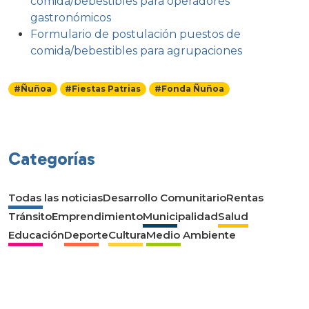
comida/bebestibles para operadores
gastronómicos
Formulario de postulación puestos de
comida/bebestibles para agrupaciones
#Ñuñoa
#Fiestas Patrias
#Fonda Ñuñoa
Categorías
Todas las noticias
Desarrollo Comunitario
Rentas
Tránsito
Emprendimiento
Municipalidad
Salud
Educación
Deporte
Cultura
Medio Ambiente