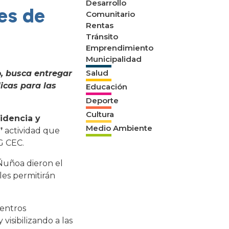
Desarrollo
es de
Comunitario
Rentas
Tránsito
Emprendimiento
Municipalidad
Salud
o, busca entregar
licas para las
Educación
Deporte
Cultura
idencia y
Medio Ambiente
”
actividad que
G CEC.
 Ñuñoa dieron el
les permitirán
uentros
isibilizando a las