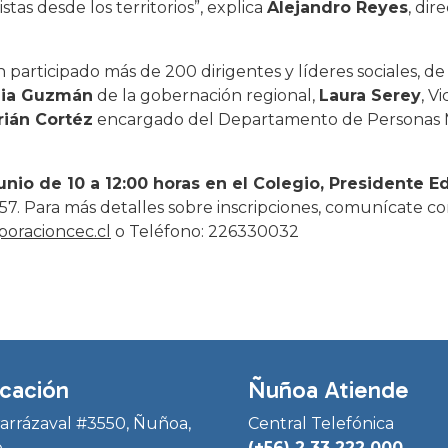
as desde los territorios”, explica
Alejandro Reyes
, dir
an participado más de 200 dirigentes y líderes sociales, 
dia Guzmán
de la gobernación regional,
Laura Serey
, V
rián Cortéz
encargado del Departamento de Personas M
 junio de 10 a 12:00 horas en el Colegio, Presidente E
. Para más detalles sobre inscripciones, comunícate co
oracioncec.cl
o Teléfono: 226330032
cación
Ñuñoa Atiende
Irarrázaval #3550, Ñuñoa,
Central Telefónica
e
(+56) 2 33 222 000