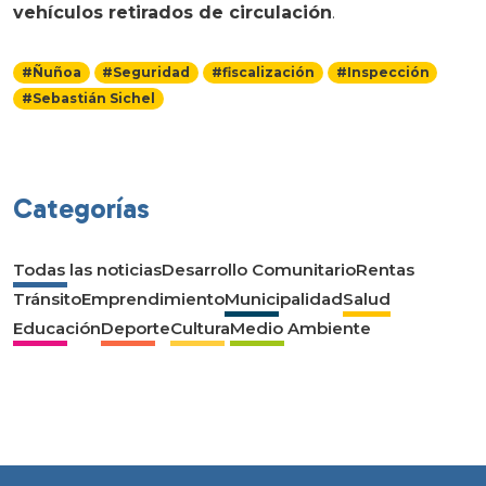
vehículos retirados de circulación
.
#Ñuñoa
#Seguridad
#fiscalización
#Inspección
#Sebastián Sichel
Categorías
Todas las noticias
Desarrollo Comunitario
Rentas
Tránsito
Emprendimiento
Municipalidad
Salud
Educación
Deporte
Cultura
Medio Ambiente