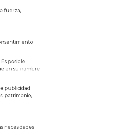
o fuerza,
consentimiento
 Es posible
túe en su nombre
te publicidad
, patrimonio,
las necesidades