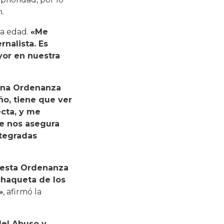
n.
ra edad.
«Me
nalista. Es
yor en nuestra
una Ordenanza
ño, tiene que ver
cta, y me
e nos asegura
ntegradas
 esta Ordenanza
chaqueta de los
»
, afirmó la
el Abuso y