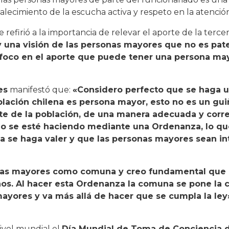
talecimiento de la escucha activa y respeto en la atenció
e refirió a la importancia de relevar el aporte de la terce
una visión de las personas mayores que no es pater
foco en el aporte que puede tener una persona ma
es
manifestó que:
«Considero perfecto que se haga 
oblación chilena es persona mayor, esto no es un gui
te de la población, de una manera adecuada y corre
io se esté haciendo mediante una Ordenanza, lo qu
a se haga valer y que las personas mayores sean i
onas mayores como comuna y creo fundamental que
s. Al hacer esta Ordenanza la comuna se pone la 
yores y va más allá de hacer que se cumpla la ley
ivel mundial el
Día Mundial de Toma de Conciencia d