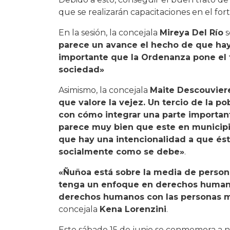
que se realizarán capacitaciones en el for
En la sesión, la concejala
Mireya Del Río
s
parece un avance el hecho de que hay 
importante que la Ordenanza pone el 
sociedad»
Asimismo, la concejala
Maite Descouvier
que valore la vejez. Un tercio de la p
con cómo integrar una parte importan
parece muy bien que este en municip
que hay una intencionalidad a que ést
socialmente como se debe»
.
«Ñuñoa está sobre la media de pers
tenga un enfoque en derechos humano
derechos humanos con las personas ma
concejala
Kena Lorenzini
.
Este sábado 15 de junio se conmemora a n