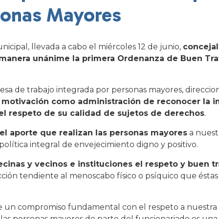
sonas Mayores
nicipal, llevada a cabo el miércoles 12 de junio,
concejal
e manera unánime la primera Ordenanza de Buen Trat
esa de trabajo integrada por personas mayores, direccio
a motivación como administración de reconocer la 
el respeto de su calidad de sujetos de derechos
.
el aporte que realizan las personas mayores
a nuest
lítica integral de envejecimiento digno y positivo.
inas y vecinos e instituciones el respeto y buen tr
ción tendiente al menoscabo físico o psíquico que éstas
ne un compromiso fundamental con el respeto a nuestr
 las personas mayores de parte del funcionariado es una p