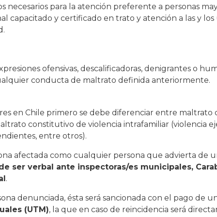
 necesarios para la atención preferente a personas may
l capacitado y certificado en trato y atención a las y los
d.
xpresiones ofensivas, descalificadoras, denigrantes o hum
alquier conducta de maltrato definida anteriormente.
es en Chile primero se debe diferenciar entre maltrato 
altrato constitutivo de violencia intrafamiliar (violencia e
ndientes, entre otros).
ona afectada como cualquier persona que advierta de u
e ser verbal ante inspectoras/es municipales, Cara
al
.
rsona denunciada, ésta será sancionada con el pago de u
suales (UTM)
, la que en caso de reincidencia será direc