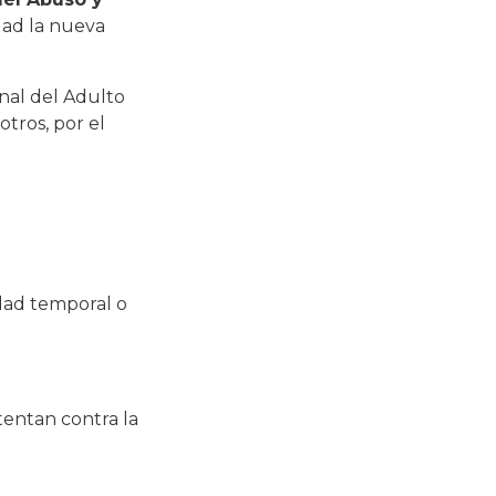
dad la nueva
onal del Adulto
tros, por el
idad temporal o
tentan contra la