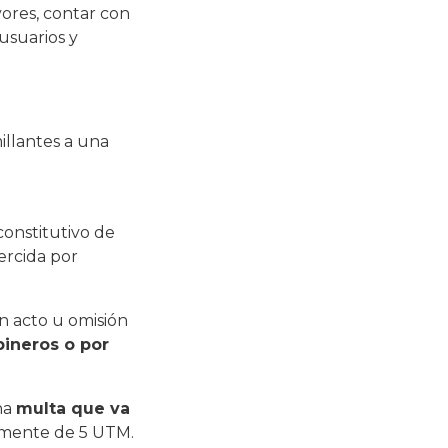
ores, contar con
 usuarios y
illantes a una
constitutivo de
jercida por
n acto u omisión
bineros o por
na
multa que va
tamente de 5 UTM.