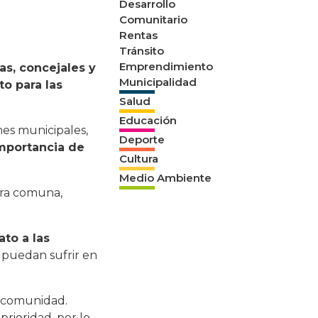
Desarrollo
Comunitario
Rentas
Tránsito
Emprendimiento
as, concejales y
Municipalidad
o para las
Salud
Educación
nes municipales,
Deporte
importancia de
Cultura
Medio Ambiente
ra comuna,
ato a las
 puedan sufrir en
a comunidad.
rioridad, por lo