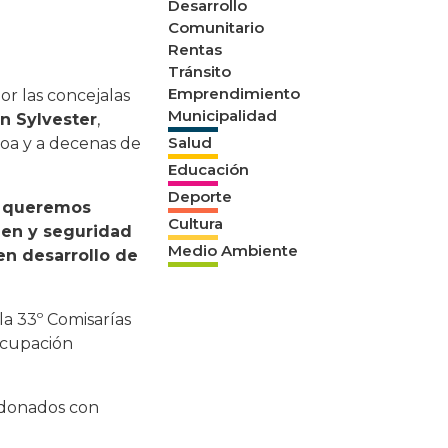
Desarrollo
Comunitario
Rentas
Tránsito
Emprendimiento
r las concejalas
Municipalidad
n Sylvester
,
Salud
oa y a decenas de
Educación
Deporte
 queremos
Cultura
rden y seguridad
Medio Ambiente
en desarrollo de
la 33º Comisarías
ocupación
ardonados con