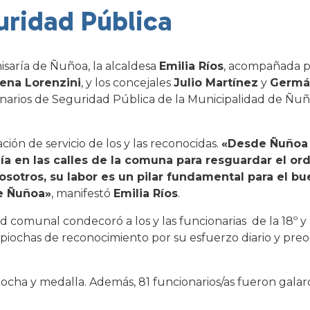
uridad Pública
isaría de Ñuñoa, la alcaldesa
Emilia Ríos
, acompañada po
ena Lorenzini
, y los concejales
Julio Martínez
y
Germá
narios de Seguridad Pública de la Municipalidad de Ñuñ
ación de servicio de los y las reconocidas.
«Desde Ñuñoa
día en las calles de la comuna para resguardar el o
osotros, su labor es un pilar fundamental para el bu
de Ñuñoa»
, manifestó
Emilia Ríos
.
 comunal condecoró a los y las funcionarias de la 18º y 
piochas de reconocimiento por su esfuerzo diario y pre
piocha y medalla. Además, 81 funcionarios/as fueron gal