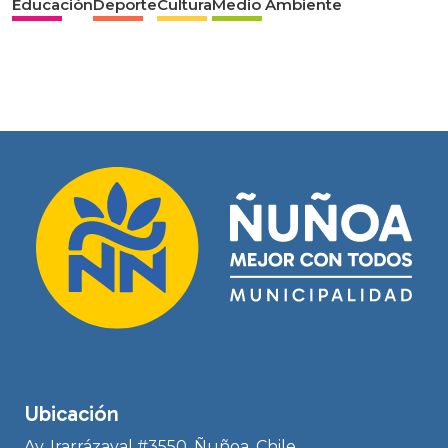
Educación
Deporte
Cultura
Medio Ambiente
Ubicación
Av. Irarrázaval #3550, Ñuñoa, Chile