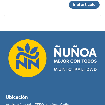
Ir al artículo
Ubicación
Av. Irarrázaval #3550, Ñuñoa, Chile