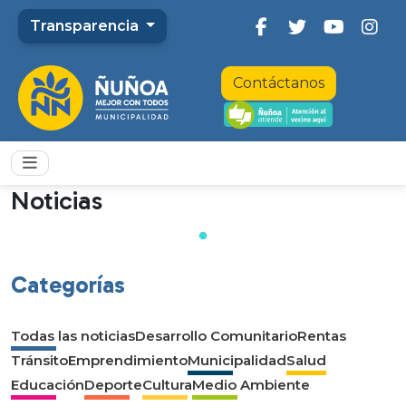
Transparencia
Contáctanos
Noticias
Categorías
Todas las noticias
Desarrollo Comunitario
Rentas
Tránsito
Emprendimiento
Municipalidad
Salud
Educación
Deporte
Cultura
Medio Ambiente