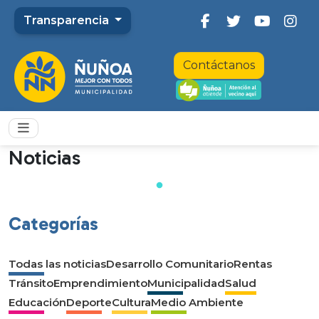
Transparencia
Contáctanos
Noticias
Categorías
Todas las noticias
Desarrollo Comunitario
Rentas
Tránsito
Emprendimiento
Municipalidad
Salud
Educación
Deporte
Cultura
Medio Ambiente