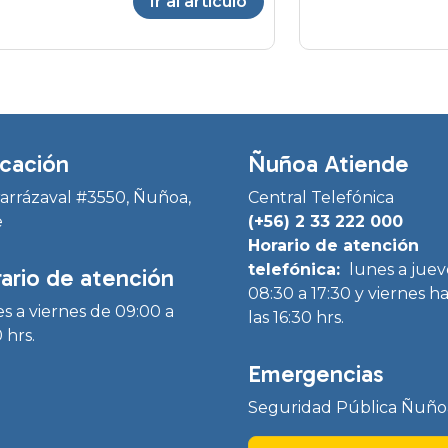
Ir al artículo
cación
Ñuñoa Atiende
Irarrázaval #3550, Ñuñoa,
Central Telefónica
e
(+56) 2 33 222 000
Horario de atención
telefónica:
lunes a juev
ario de atención
08:30 a 17:30 y viernes h
s a viernes de 09:00 a
las 16:30 hrs.
 hrs.
Emergencias
Seguridad Pública Ñuño