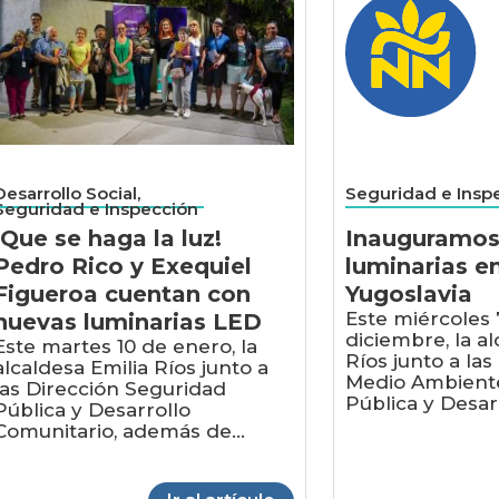
Desarrollo Social,
Seguridad e Insp
Seguridad e Inspección
¡Que se haga la luz!
Inauguramos
Pedro Rico y Exequiel
luminarias en
Figueroa cuentan con
Yugoslavia
Este miércoles 
nuevas luminarias LED
diciembre, la al
Este martes 10 de enero, la
Ríos junto a la
alcaldesa Emilia Ríos junto a
Medio Ambiente
las Dirección Seguridad
Pública y Desarr
Pública y Desarrollo
Comunitario, además de...