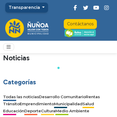
Transparencia
Contáctanos
Noticias
Categorías
Todas las noticias
Desarrollo Comunitario
Rentas
Tránsito
Emprendimiento
Municipalidad
Salud
Educación
Deporte
Cultura
Medio Ambiente