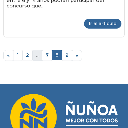
entre 6 y 14 años podrán participar del
concurso que...
Ir al artículo
8
«
1
2
...
7
9
»